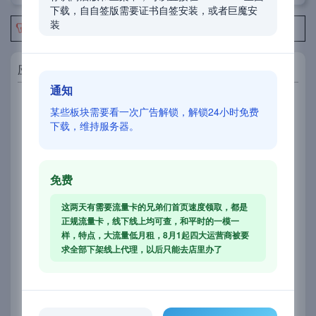
下载，自自签版需要证书自签安装，或者巨魔安
装
标注了自签版的，需要证书或者巨魔安装！！
应用介绍
通知
完美替代原生的iOS拨号软件，T9键盘，通话记录归
某些板块需要看一次广告解锁，解锁24小时免费
属地、通话记录显示号码、头像框、彩色显示通话记
下载，维持服务器。
录，接听挂断震动、
免费
这两天有需要流量卡的兄弟们首页速度领取，都是
正规流量卡，线下线上均可查，和平时的一模一
样，特点，大流量低月租，8月1起四大运营商被要
求全部下架线上代理，以后只能去店里办了