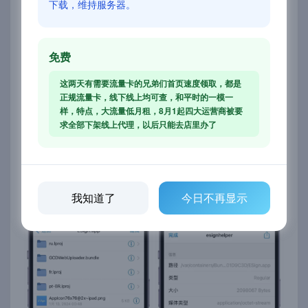
下载，维持服务器。
打开已经安装的
Filza
免费
首页依次点
这两天有需要流量卡的兄弟们首页速度领取，都是
击
/var/
containers
/
Bundle
/
Application
/
轻松签
正规流量卡，线下线上均可查，和平时的一模一
样，特点，大流量低月租，8月1起四大运营商被要
+
/
ESign.app
求全部下架线上代理，以后只能去店里办了
然后找到
esignhelper
点击后面的（
!
）
号，找到所
有权下面的所有者和组 点击所有者后面的
_installd
，
进入修改文件权限
我知道了
今日不再显示