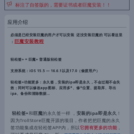
标注了自签版的，需要证书或者巨魔安装！！
应用介绍
必须是已经安装巨魔的用户才可以安装 还没安装巨魔的 可以看这里
巨魔安装教程
：
轻松签+ = 巨魔+ 普通版轻松签
支持系统：iOS 15.5 — 16.6.1以及17.0（偷渡用户）
轻松签+功能更多：永久签，安装的ipa即是永久，不会过期不会失
效；同时可以修改app图标、应用多*、修*位置、提取库、导出
ipa、备份和清除数据...
轻松签+
和
巨魔
的永久签一样 ，
安装的ipa即是永久
！
因为TrollStore巨魔开源的项目，作者把把巨魔的永久
签功能集成在轻松签APP内，所以
它拥有更多的功能
，